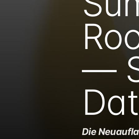
Su
Roo
— S
Dat
Die Neuaufla