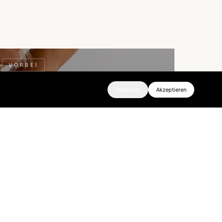
VORBEI
Ablehnen
Akzeptieren
FR · 4. JULI 2025
Rooftop Sunset Flow